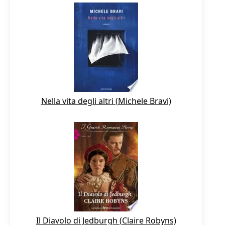
Nella vita degli altri (Michele Bravi)
Il Diavolo di Jedburgh (Claire Robyns)