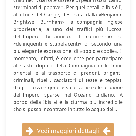
chilometri, da folte distese di petali rossi, campi
sterminati di papaveri. Per quei petali la Ibis è lì,
alla foce del Gange, destinata dalla «Benjamin
Brightwell Burnham», la compagnia inglese
proprietaria, a uno dei traffici più lucrosi
dell'Impero britannico: il commercio di
«delinquenti e stupefacenti» o, secondo una
più elegante espressione, di «oppio e coolie». Il
momento, infatti, è eccellente per partecipare
alle aste doppio della Compagnia delle Indie
orientali e al trasporto di predoni, briganti,
criminali, ribelli, cacciatori di teste e teppisti
d'ogni razza e genere sulle varie isole-prigione
dell'Impero sparse nell'Oceano Indiano. A
bordo della Ibis vi è la ciurma più incredibile
che si possa incontrare in tutte le acque del...
Vedi maggiori dettagli