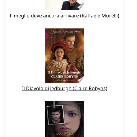
Il meglio deve ancora arrivare (Raffaele Morelli)
Il Diavolo di Jedburgh (Claire Robyns)